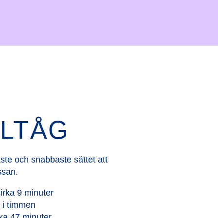
LTÅG
ste och snabbaste sättet att
ssan.
irka 9 minuter
 i timmen
ka 47 minuter