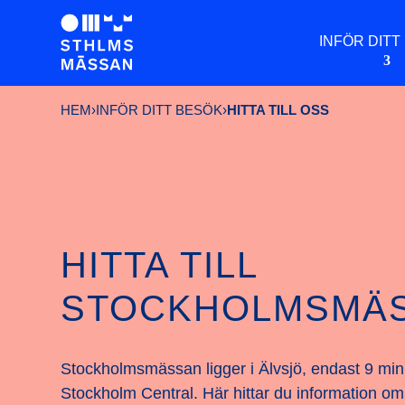
INFÖR DITT
HEM
›
INFÖR DITT BESÖK
›
HITTA TILL OSS
HITTA TILL
STOCKHOLMSMÄ
Stockholmsmässan ligger i Älvsjö, endast 9 min
Stockholm Central. Här hittar du information om