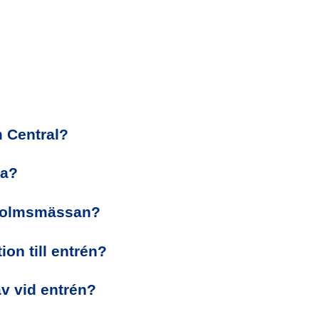
m Central?
da?
kholmsmässan?
ion till entrén?
av vid entrén?