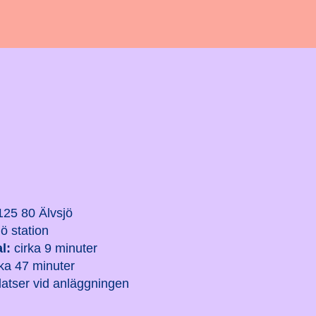
25 80 Älvsjö
ö station
l:
cirka 9 minuter
ka 47 minuter
latser vid anläggningen