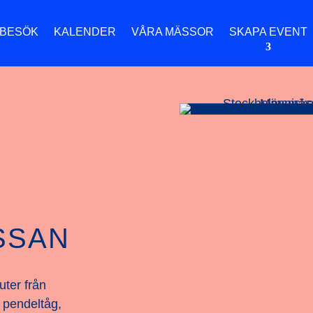
 BESÖK
KALENDER
VÅRA MÄSSOR
SKAPA EVENT
SSAN
uter från
 pendeltåg,