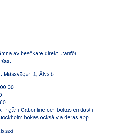
lämna av besökare direkt utanför
réer.
i: Mässvägen 1, Älvsjö
 00 00
0
 60
i ingår i
Cabonline
och bokas enklast i
Stockholm bokas också via deras app.
lstaxi