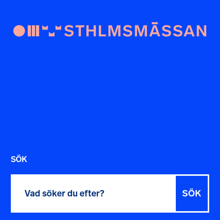
SÖK
Sök
efter: