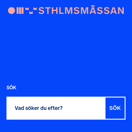
SÖK
Sök
efter: