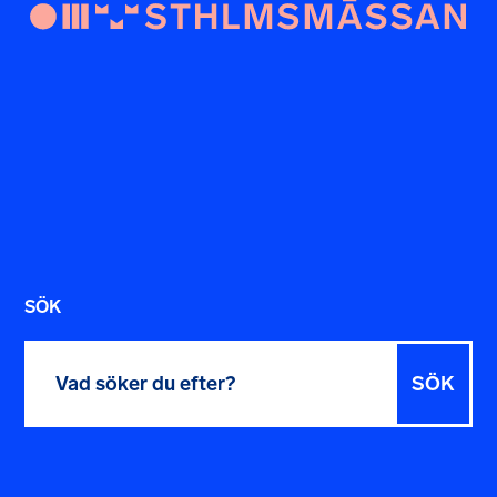
SÖK
Sök
efter: