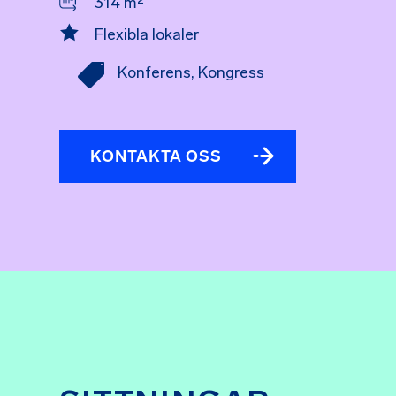
314 m²

Flexibla lokaler

Konferens
,
Kongress
KONTAKTA OSS