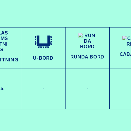
CAB
RUNDA BORD
U-BORD
TTNING
54
-
-