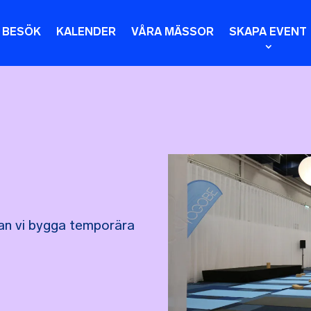
T BESÖK
KALENDER
VÅRA MÄSSOR
SKAPA EVENT
kan vi bygga temporära