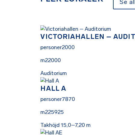
Se al
VICTORIAHALLEN – AUDI
personer
2000
m2
2000
Auditorium
HALL A
personer
7870
m2
25925
Takhöjd 15,0–7,20 m