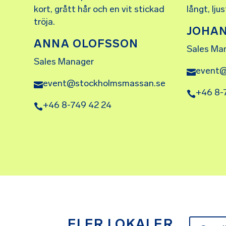
JOHA
ANNA OLOFSSON
Sales Ma
Sales Manager
event@
event@stockholmsmassan.se
+46 8-
+46 8-749 42 24
FLER LOKALER