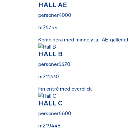
HALL AE
personer
4000
m2
6754
Kombinera med mingelyta i AE-gallerie
HALL B
personer
3320
m2
11330
Fin entré med överblick
HALL C
personer
6600
m2
19448