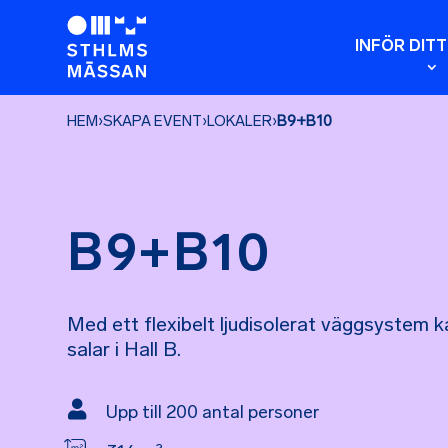
INFÖR DIT
HEM
›
SKAPA EVENT
›
LOKALER
›
B9+B10
B9+B10
Med ett flexibelt ljudisolerat väggsystem 
salar i Hall B.

Upp till 200 antal personer