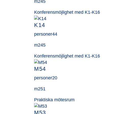
m2
45
Konferensmöjlighet med K1-K16
K14
personer
44
m2
45
Konferensmöjlighet med K1-K16
M54
personer
20
m2
51
Praktiska mötesrum
M53