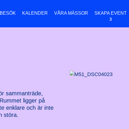
 BESÖK
KALENDER
VÅRA MÄSSOR
SKAPA EVENT
 för sammanträde,
. Rummet ligger på
te enklare och är inte
an störa.