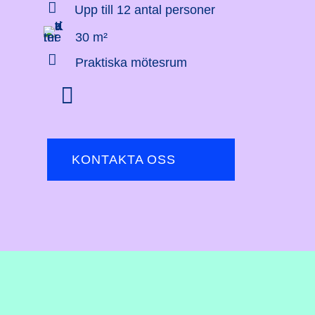

Upp till 12 antal personer
30 m²

Praktiska mötesrum

KONTAKTA OSS