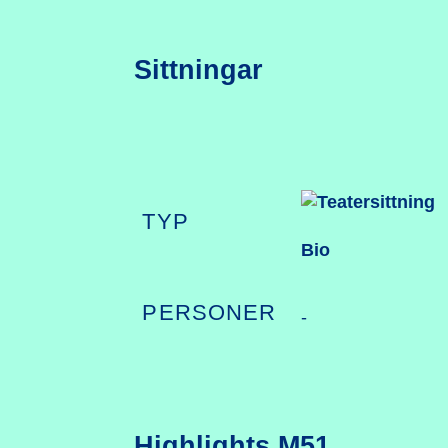
Sittningar
TYP
Bio
PERSONER
-
Highlights M51