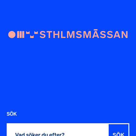
SÖK
Sök
efter: