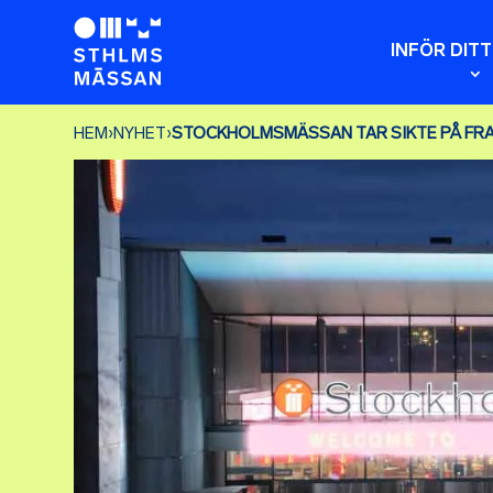
INFÖR DIT
HEM
›
NYHET
›
STOCKHOLMSMÄSSAN TAR SIKTE PÅ FR