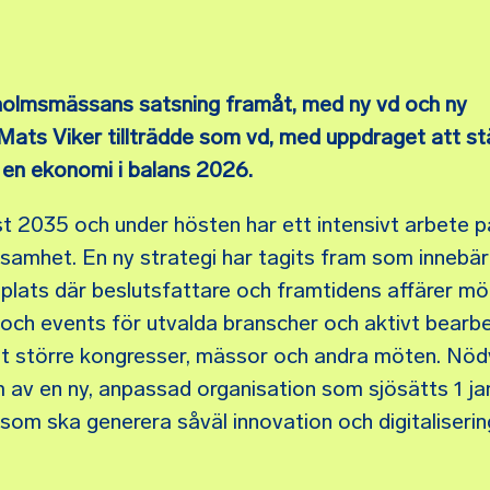
olmsmässans satsning framåt, med ny vd och ny
 Mats Viker tillträdde som vd, med uppdraget att st
 en ekonomi i balans 2026.
nst 2035 och under hösten har ett intensivt arbete 
ksamhet. En ny strategi har tagits fram som innebär
ts där beslutsfattare och framtidens affärer mö
och events för utvalda branscher och aktivt bearb
t större kongresser, mässor och andra möten. Nö
rm av en ny, anpassad organisation som sjösätts 1 ja
om ska generera såväl innovation och digitaliseri