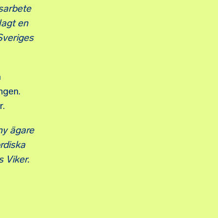
gsarbete
lagt en
Sveriges
a
ngen.
r.
ny ägare
ordiska
s Viker.