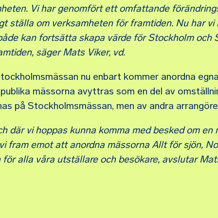
amheten. Vi har genomfört ett omfattande förändrin
gt ställa om verksamheten för framtiden. Nu har vi 
åde kan fortsätta skapa värde för Stockholm och 
ramtiden, säger Mats Viker, vd.
att Stockholmsmässan nu enbart kommer anordna egn
 publika mässorna avyttras som en del av omställni
s på Stockholmsmässan, men av andra arrangöre
 och där vi hoppas kunna komma med besked om en 
 vi fram emot att anordna mässorna Allt för sjön, N
för alla våra utställare och besökare, avslutar Mat