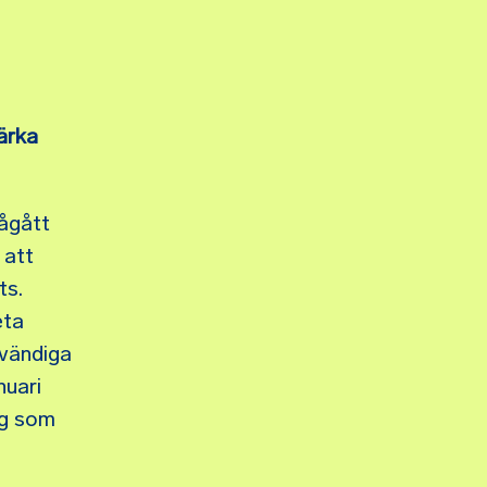
ärka
pågått
 att
ts.
eta
dvändiga
nuari
ng som