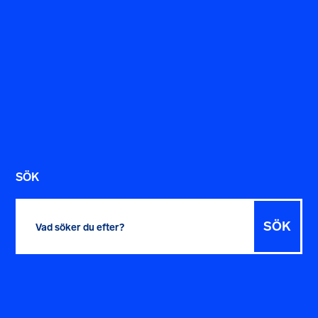
SÖK
Sök
efter: