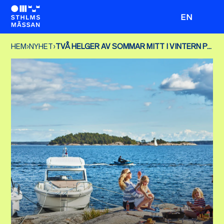
EN
HEM
›
NYHET
›
TVÅ HELGER AV SOMMAR MITT I VINTERN PÅ ALLT FÖR SJÖN