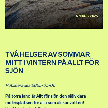
6 MARS, 2025
TVÅ HELGER AV SOMMAR
MITT I VINTERN PÅ ALLT FÖR
SJÖN
Publicerades 2025-03-06
På torra land är Allt för sjön den självklara
mötesplatsen för alla som älskar vatten!