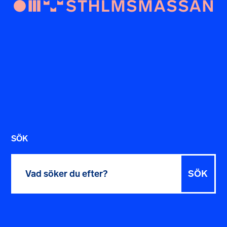
SÖK
Sök
efter: