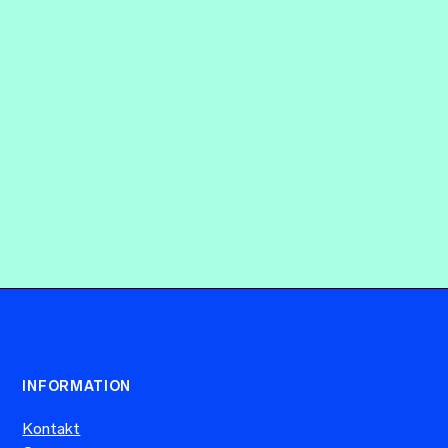
Datadrivna kundresor, smartare tjänster och
personaliserade upplevelser ska skapa större
värde för Stockholmsmässans arrangörer,
utställare, partners och besökare.
INFORMATION
Kontakt