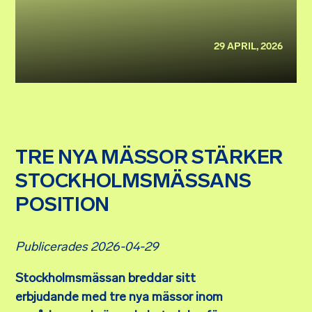
29 APRIL, 2026
TRE NYA MÄSSOR STÄRKER
STOCKHOLMSMÄSSANS
POSITION
Publicerades 2026-04-29
Stockholmsmässan breddar sitt
erbjudande med tre nya mässor inom