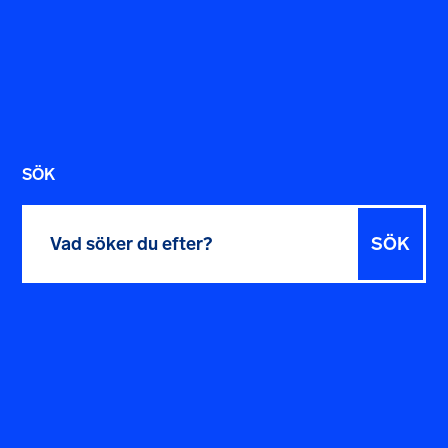
SÖK
Sök
efter: