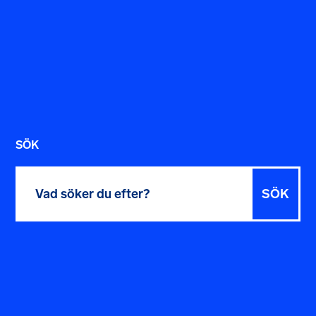
SÖK
Sök
efter: